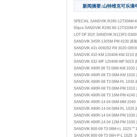
新闻摘要:山特维克可乐满
SPECIAL SANDVIK R290-12T308M-
50pcs SANDVIK R290.90-12T320M-
LOT OF 30片 SANDVIK N123F2-030
SANDVIK 345R-1305M-PM 4230 原
SANDVIK 431-009262 R9 3020 GR
SANDVIK 432-KM 120408-KM 3210
SANDVIK 432-WF 120408-WF 5015
SANDVIK 490R 08 T3 08M-KM 102
SANDVIK 490R-08 T3 08M-KM 102
SANDVIK 490R-08 T3 08M-PL 1030
SANDVIK 490R-08 T3 08M-PM 101
SANDVIK 490R-08 T3 16M-PM 424
SANDVIK 490R-14 04 08M-MM 204
SANDVIK 490R-14 04 08M-PL 1020
SANDVIK 490R-14 04 08M-PM 103
SANDVIK 490R-14 04 12M-PM 103
SANDVIK 800-08 T3 08M-I-L 1025 ""
SANDVIK 800-09 T3 08H-P-L 1025 