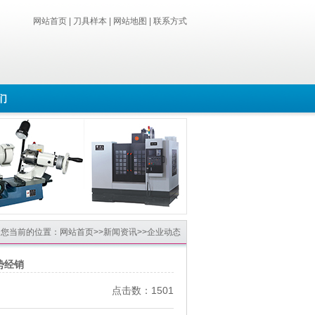
网站首页
|
刀具样本
|
网站地图
|
联系方式
们
您当前的位置：
网站首页
>>
新闻资讯
>>
企业动态
势经销
点击数：1501