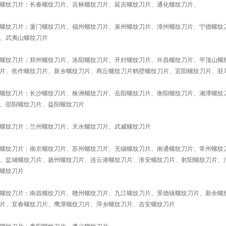
螺纹刀片：长春螺纹刀片、吉林螺纹刀片、延吉螺纹刀片、通化螺纹刀片、
螺纹刀片：厦门螺纹刀片、福州螺纹刀片、泉州螺纹刀片、漳州螺纹刀片、宁德螺纹
、武夷山螺纹刀片
螺纹刀片：郑州螺纹刀片、洛阳螺纹刀片、开封螺纹刀片、许昌螺纹刀片、平顶山螺
片、焦作螺纹刀片、新乡螺纹刀片、商丘螺纹刀片鹤壁螺纹刀片、宜阳螺纹刀片、驻
螺纹刀片：长沙螺纹刀片、株洲螺纹刀片、岳阳螺纹刀片、衡阳螺纹刀片、湘潭螺纹
、邵阳螺纹刀片、益阳螺纹刀片
螺纹刀片：兰州螺纹刀片、天水螺纹刀片、武威螺纹刀片
螺纹刀片：南京螺纹刀片、苏州螺纹刀片、无锡螺纹刀片、南通螺纹刀片、常州螺纹
、盐城螺纹刀片、扬州螺纹刀片、连云港螺纹刀片、淮安螺纹刀片、射阳螺纹刀片、
螺纹刀片
螺纹刀片：南昌螺纹刀片、赣州螺纹刀片、九江螺纹刀片、景德镇螺纹刀片、新余螺
片、宜春螺纹刀片、鹰潭螺纹刀片、萍乡螺纹刀片、吉安螺纹刀片