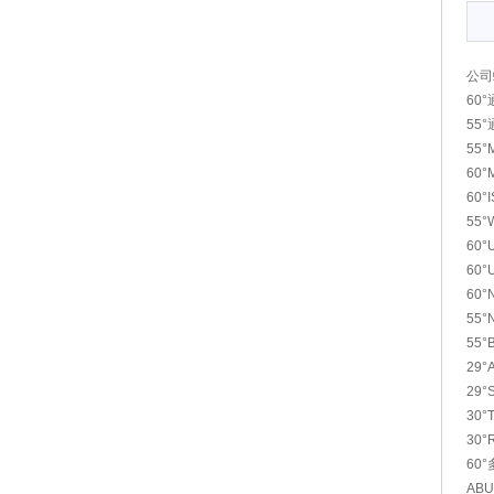
公司
60
55
55
60
60
55
60
60
60
55
55
29
29
30
30
60
AB