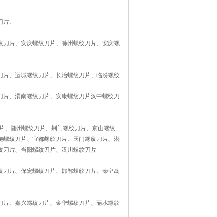
刀片、
纹刀片、安庆螺纹刀片、滁州螺纹刀片、安庆螺
刀片、运城螺纹刀片、长治螺纹刀片、临汾螺纹
刀片、渭南螺纹刀片、安康螺纹刀片汉中螺纹刀
刀片、随州螺纹刀片、荆门螺纹刀片、京山螺纹
施螺纹刀片、宜都螺纹刀片、天门螺纹刀片、潜
纹刀片、当阳螺纹刀片、汉川螺纹刀片
纹刀片、保定螺纹刀片、邯郸螺纹刀片、秦皇岛
刀片、嘉兴螺纹刀片、金华螺纹刀片、丽水螺纹