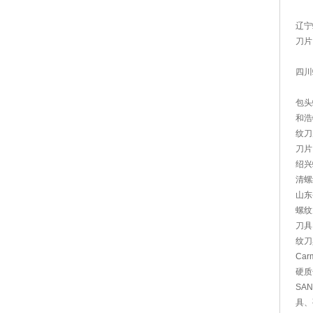
辽宁
刀片
四川
包头
和浩
纹刀
刀片
绍兴
清螺
山东
螺纹
刀具
纹刀
Ca
硬质
SA
具、