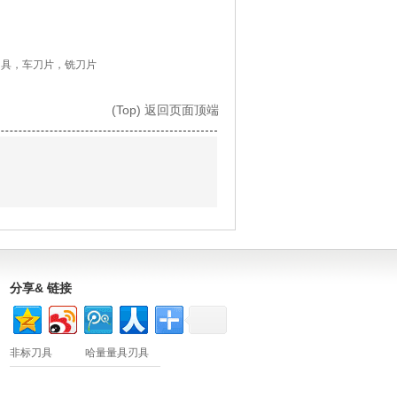
具，车刀片，铣刀片
(Top) 返回页面顶端
分享& 链接
非标刀具
哈量量具刃具