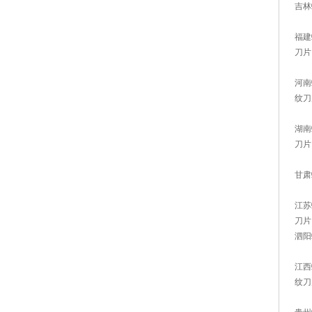
吉林
福建
刀片
河南
纹刀
湖南
刀片
甘肃
江苏
刀片
泗阳
江西
纹刀