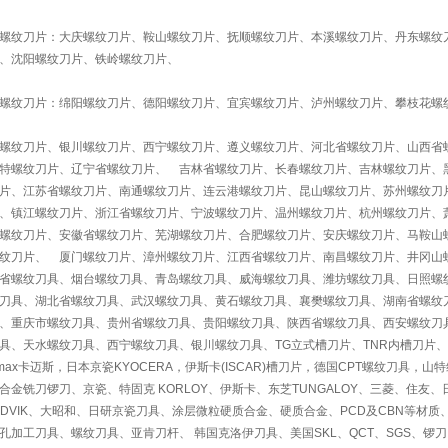
螺纹刀片：大庆螺纹刀片、鞍山螺纹刀片、抚顺螺纹刀片、本溪螺纹刀片、丹东螺纹
、沈阳螺纹刀片、铁岭螺纹刀片、
螺纹刀片：绵阳螺纹刀片、德阳螺纹刀片、宜宾螺纹刀片、泸州螺纹刀片、攀枝花螺
螺纹刀片、银川螺纹刀片、西宁螺纹刀片、遵义螺纹刀片、河北省螺纹刀片、山西省
特螺纹刀片、辽宁省螺纹刀片、 吉林省螺纹刀片、长春螺纹刀片、吉林螺纹刀片、
片、江苏省螺纹刀片、南通螺纹刀片、连云港螺纹刀片、昆山螺纹刀片、苏州螺纹刀
、镇江螺纹刀片、浙江省螺纹刀片、宁波螺纹刀片、温州螺纹刀片、杭州螺纹刀片、
螺纹刀片、安徽省螺纹刀片、芜湖螺纹刀片、合肥螺纹刀片、安庆螺纹刀片、马鞍山
纹刀片、 厦门螺纹刀片、漳州螺纹刀片、江西省螺纹刀片、南昌螺纹刀片、井冈
省螺纹刀具、烟台螺纹刀具、青岛螺纹刀具、威海螺纹刀具、潍坊螺纹刀具、日照螺
刀具、湖北省螺纹刀具、武汉螺纹刀具、黄石螺纹刀具、襄樊螺纹刀具、湖南省螺纹
、重庆市螺纹刀具、贵州省螺纹刀具、贵阳螺纹刀具、陕西省螺纹刀具、西安螺纹刀
具、天水螺纹刀具、西宁螺纹刀具、银川螺纹刀具、TG立式槽刀片、TNR内槽刀片、GTN
rmax卡迈斯，日本京瓷KYOCERA，伊斯卡(ISCAR)槽刀片，德国CPT螺纹刀具，山特
合金铣刀锣刀、京瓷、特固克 KORLOY、伊斯卡、东芝TUNGALOY、三菱、住友、日立
NDVIK、大昭和、日研京瓷刀具、涂层微粒硬质合金、硬质合金、PCD及CBN等材质、立
孔加工刀具、螺纹刀具、亚肯刀杆、 韩国克洛伊刀具、美国SKL、QCT、SGS、锣刀，