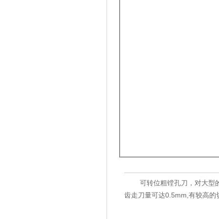
可转位粗镗孔刀，对大型的预
齿走刀量可达0.5mm,有较